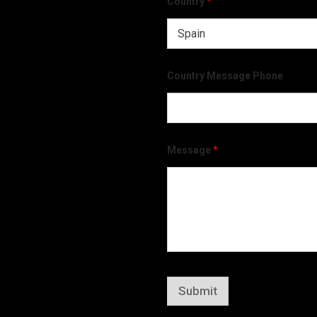
Country
*
Country Message Phone
Message
*
Submit