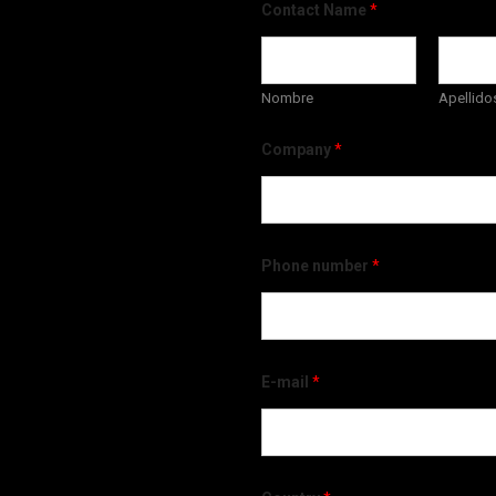
Contact Name
*
Nombre
Apellido
Company
*
Phone number
*
E-mail
*