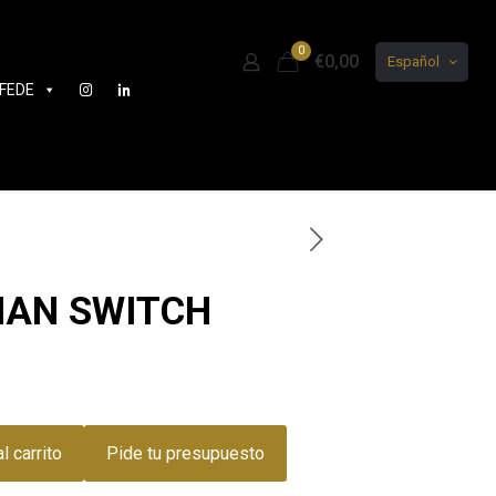
0
€0,00
Español
FEDE
IAN SWITCH
l carrito
Pide tu presupuesto