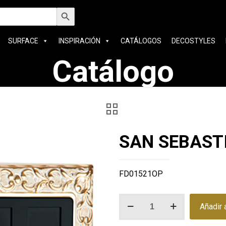
car:
Botón de búsqueda
SURFACE
INSPIRACIÓN
CATÁLOGOS
DECOSTYLES
Catálogo
SAN SEBAST
FD01521OP
SAN
Añadir a
SEBASTIAN
SWITCH