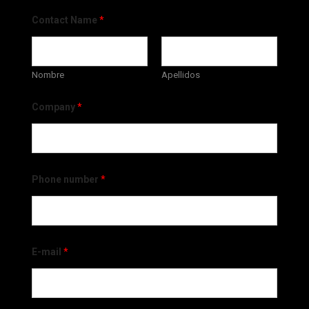
Contact Name
*
Nombre
Apellidos
Company
*
Phone number
*
E-mail
*