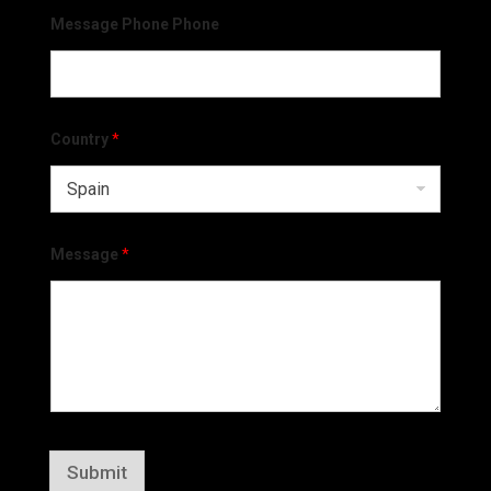
Message Phone Phone
Country
*
Message
*
Submit