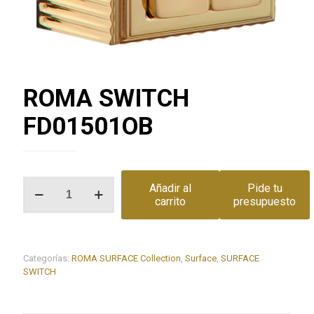
ROMA SWITCH
FD01501OB
ROMA
Añadir al
Pide tu
SWITCH
carrito
presupuesto
FD01501OB
cantidad
Categorías:
ROMA SURFACE Collection
,
Surface
,
SURFACE
SWITCH