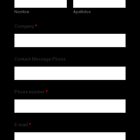
Nombre
Apellidos
Company
*
Contact Message Phone
Phone number
*
E-mail
*