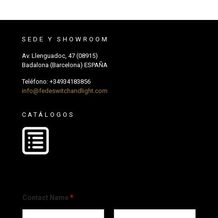
SEDE Y SHOWROOM
Av. Llenguadoc, 47 (08915)
Badalona (Barcelona) ESPAÑA
Teléfono:
+34934183856
info@fedeswitchandlight.com
CATÁLOGOS
Contact Name
*