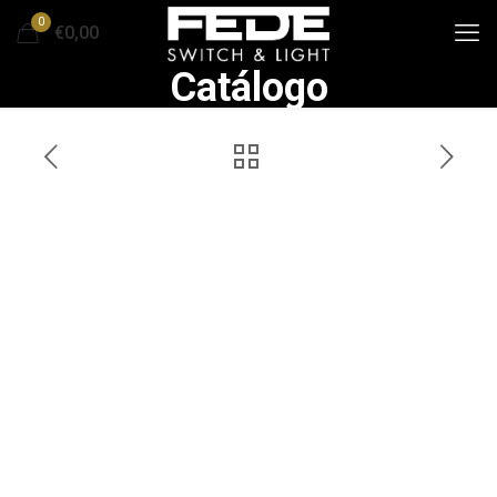
0
€0,00
Catálogo