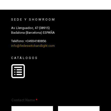
SEDE Y SHOWROOM
Av. Llenguadoc, 47 (08915)
Badalona (Barcelona) ESPAÑA
Teléfono:
+34934183856
info@fedeswitchandlight.com
CATÁLOGOS
Contact Name
*