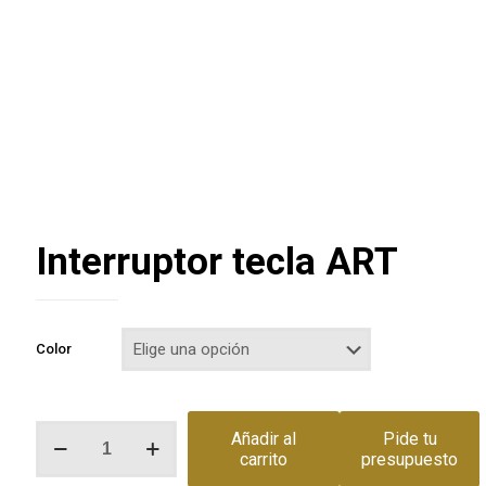
Interruptor tecla ART
Color
Interruptor
Añadir al
Pide tu
tecla
carrito
presupuesto
ART