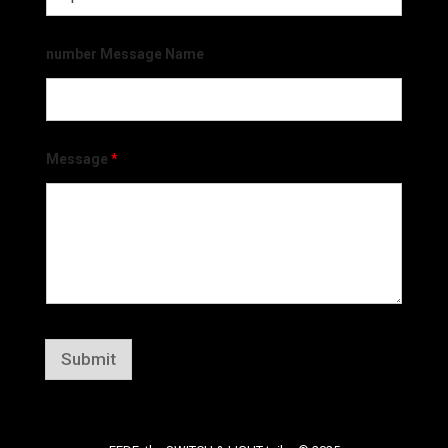
number Message Name
Message
*
Submit