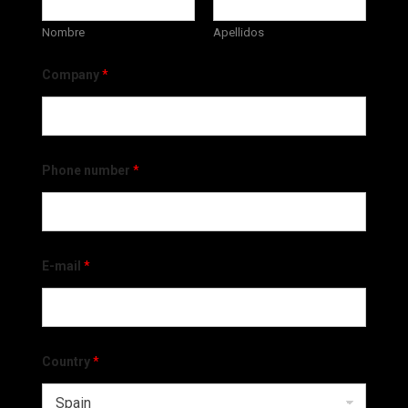
Nombre
Apellidos
Company
*
Phone number
*
E-mail
*
Country
*