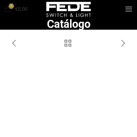
0
€0,00
Catálogo