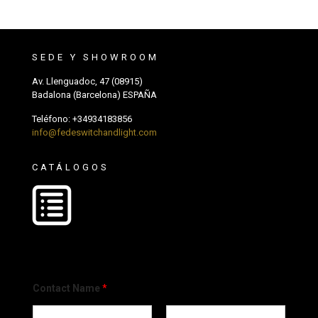
SEDE Y SHOWROOM
Av. Llenguadoc, 47 (08915)
Badalona (Barcelona) ESPAÑA
Teléfono:
+34934183856
info@fedeswitchandlight.com
CATÁLOGOS
Contact Name
*