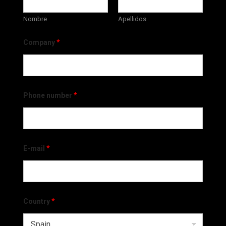
Nombre
Apellidos
Company
*
Phone number
*
E-mail
*
Country
*