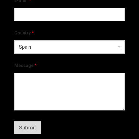
E-mail
*
Country
*
Message
*
Submit