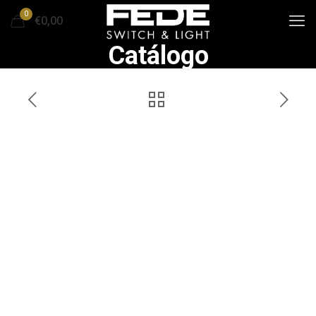
0
€0,00
Catálogo