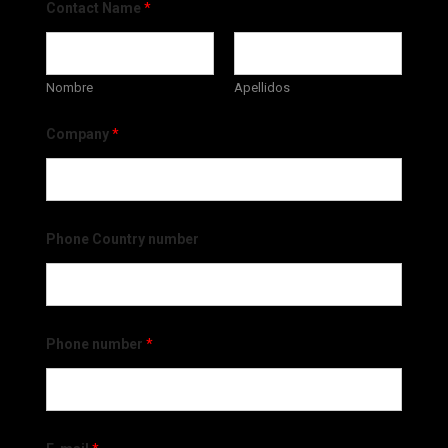
Contact Name
*
Nombre
Apellidos
Company
*
Phone Country number
Phone number
*