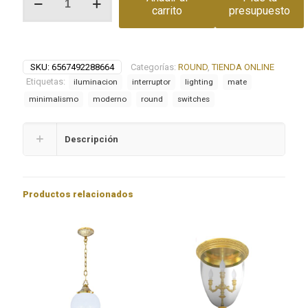
rotativo
carrito
presupuesto
ROUND
cantidad
SKU:
6567492288664
Categorías:
ROUND
,
TIENDA ONLINE
Etiquetas:
iluminacion
interruptor
lighting
mate
minimalismo
moderno
round
switches
Descripción
Productos relacionados