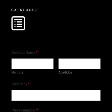
CATÁLOGOS
Contact Name
*
Nombre
Apellidos
Company
*
Phone number
*