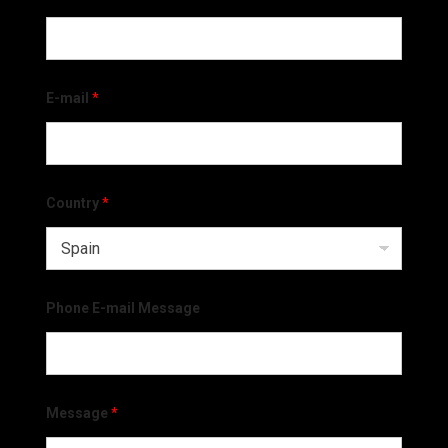
E-mail
*
Country
*
Phone E-mail Message
Message
*