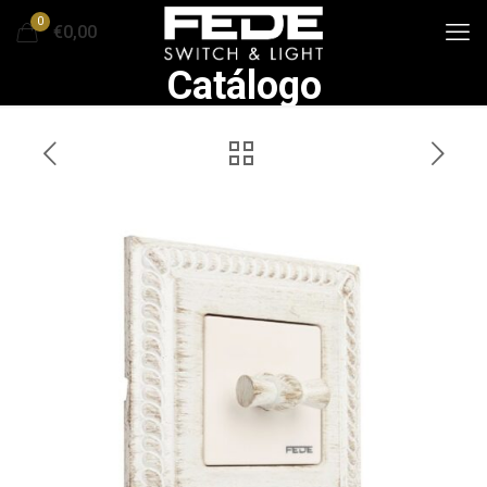
0
€0,00
Catálogo