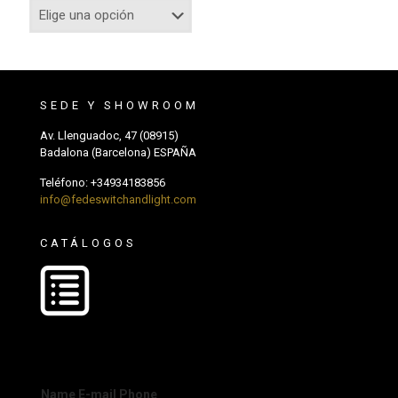
SEDE Y SHOWROOM
Av. Llenguadoc, 47 (08915)
Badalona (Barcelona) ESPAÑA
Teléfono:
+34934183856
info@fedeswitchandlight.com
CATÁLOGOS
Name E-mail Phone