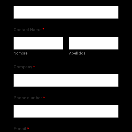
Contact Name
*
Nombre
Apellidos
Company
*
Phone number
*
E-mail
*