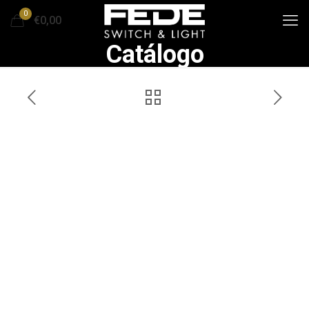
0
€0,00
Catálogo