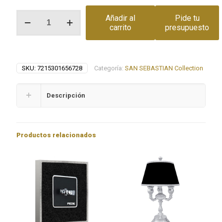
Interruptor
Añadir al
Pide tu
doble
carrito
presupuesto
tecla
TAPESTRY
BELLE
EPOQUE
SKU:
7215301656728
Categoría:
SAN SEBASTIAN Collection
cantidad
Descripción
Productos relacionados