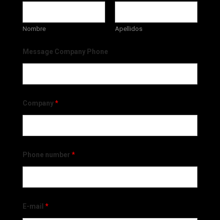
Nombre
Apellidos
Message Company Phone
Company
*
Phone number
*
E-mail
*