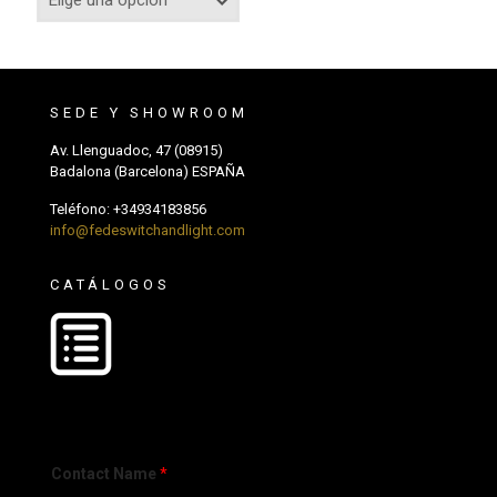
SEDE Y SHOWROOM
Av. Llenguadoc, 47 (08915)
Badalona (Barcelona) ESPAÑA
Teléfono:
+34934183856
info@fedeswitchandlight.com
CATÁLOGOS
Contact Name
*