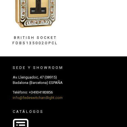
BRITISH SOCKET
FDBS135002OPCL
SEDE Y SHOWROOM
Av. Llenguadoc, 47 (08915)
Badalona (Barcelona) ESPAÑA
Teléfono:
+34934183856
info@fedeswitchandlight.com
CATÁLOGOS