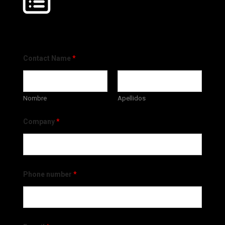
Contact Name
*
Nombre
Apellidos
Company
*
Phone number
*