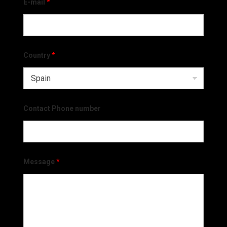
E-mail
*
Country
*
Contact Phone number
Message
*