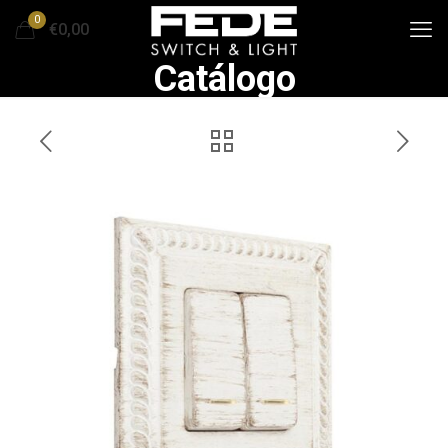
0
€0,00
Catálogo