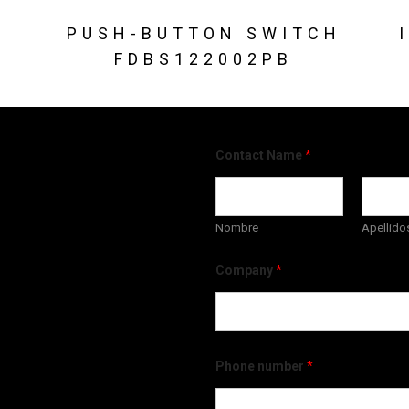
PUSH-BUTTON SWITCH
FDBS122002PB
Contact Name
*
Nombre
Apellido
Company
*
Phone number
*