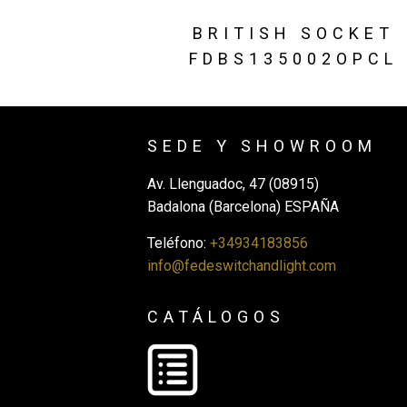
BRITISH SOCKET
FDBS135002OPCL
SEDE Y SHOWROOM
Av. Llenguadoc, 47 (08915)
Badalona (Barcelona) ESPAÑA
Teléfono:
+34934183856
info@fedeswitchandlight.com
CATÁLOGOS