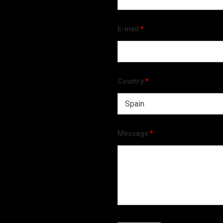
E-mail
*
Country
*
Message
*