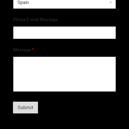
Phone E-mail Message
Message
*
Submit