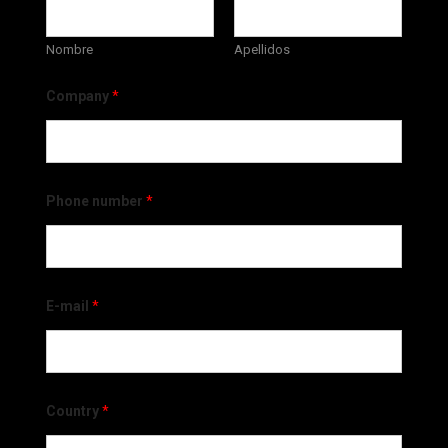
Nombre
Apellidos
Company
*
Phone number
*
E-mail
*
Country
*