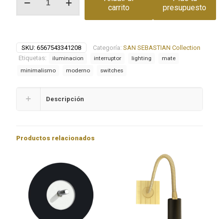
doble
carrito
presupuesto
palanca
Studio
cantidad
SKU:
6567543341208
Categoría:
SAN SEBASTIAN Collection
Etiquetas:
iluminacion
interruptor
lighting
mate
minimalismo
moderno
switches
Descripción
Productos relacionados