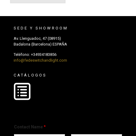
SEDE Y SHOWROOM
Av. Llenguadoc, 47 (08915)
Badalona (Barcelona) ESPAÑA
Teléfono:
+34934183856
info@fedeswitchandlight.com
CATÁLOGOS
Contact Name
*