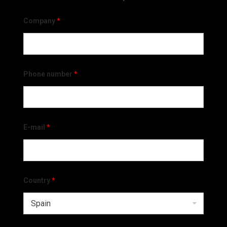
Company
*
Phone number
*
E-mail
*
Country
*