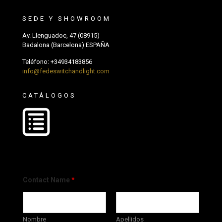
SEDE Y SHOWROOM
Av. Llenguadoc, 47 (08915)
Badalona (Barcelona) ESPAÑA
Teléfono:
+34934183856
info@fedeswitchandlight.com
CATÁLOGOS
Contact Name
*
Nombre
Apellidos