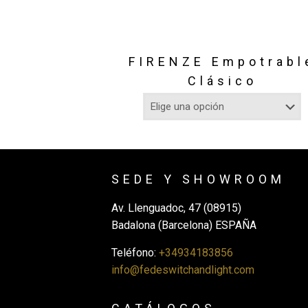
FIRENZE Empotrabl
Clásico
SEDE Y SHOWROOM
Av. Llenguadoc, 47 (08915)
Badalona (Barcelona) ESPAÑA
Teléfono:
+34934183856
info@fedeswitchandlight.com