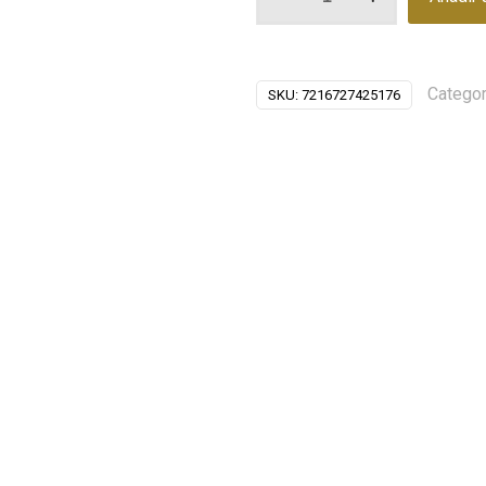
tecla
SEVILLA
cantidad
Categor
SKU:
7216727425176