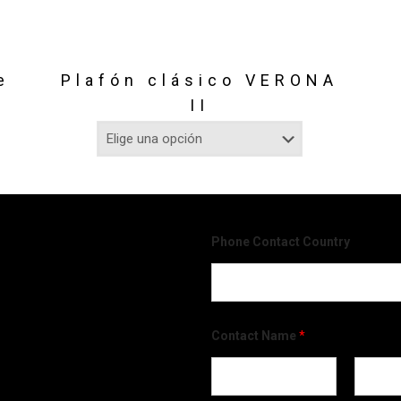
e
Plafón clásico VERONA
II
Phone Contact Country
Contact Name
*