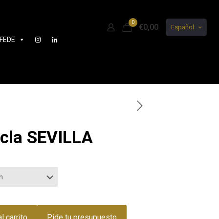
0
€0,00
Español
FEDE
ecla SEVILLA
l carrito
Pide tu presupuesto