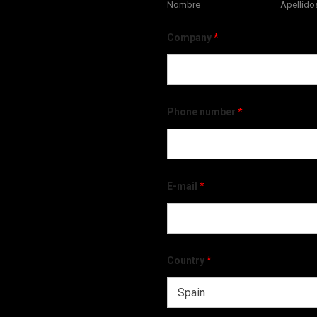
Nombre
Apellido
Company
*
Phone number
*
E-mail
*
Country
*