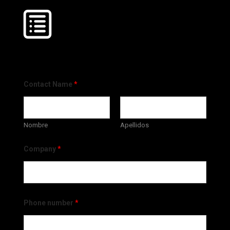
Contact Name
*
Nombre
Apellidos
Company
*
Phone number
*