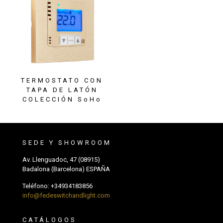
TERMOSTATO CON
TAPA DE LATÓN
COLECCIÓN SoHo
SEDE Y SHOWROOM
Av. Llenguadoc, 47 (08915)
Badalona (Barcelona) ESPAÑA
Teléfono:
+34934183856
info@fedeswitchandlight.com
CATÁLOGOS