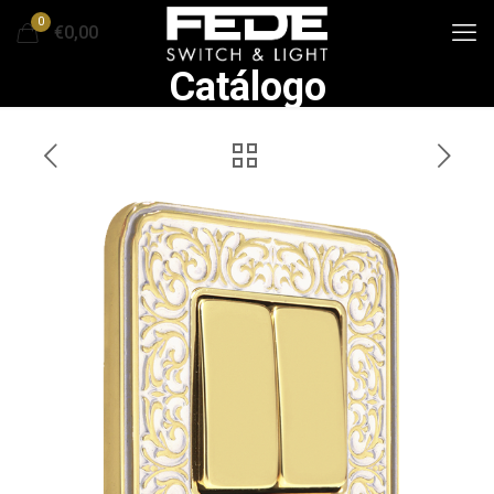
0
€0,00
Catálogo