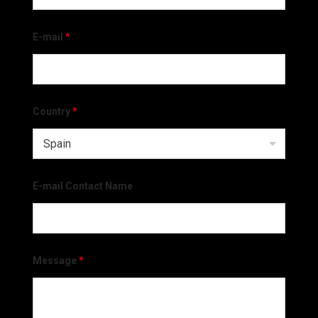
E-mail
*
Country
*
E-mail Contact Name
Message
*