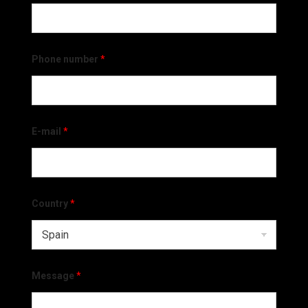
Phone number
*
E-mail
*
Country
*
Message
*