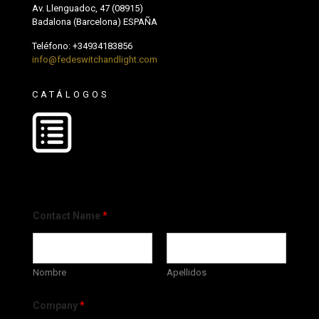
Av. Llenguadoc, 47 (08915)
Badalona (Barcelona) ESPAÑA
Teléfono:
+34934183856
info@fedeswitchandlight.com
CATÁLOGOS
Contact Name
*
Nombre
Apellidos
Company
*