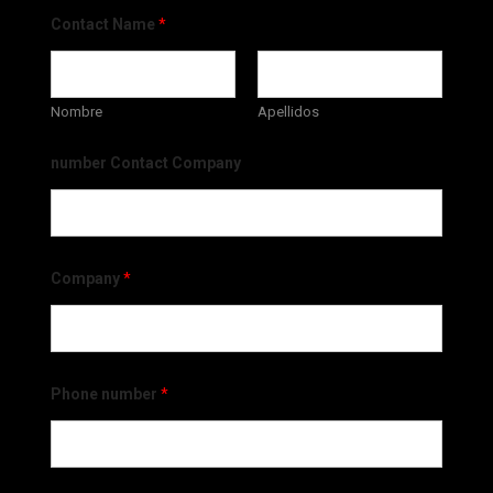
Contact Name
*
Nombre
Apellidos
number Contact Company
Company
*
Phone number
*