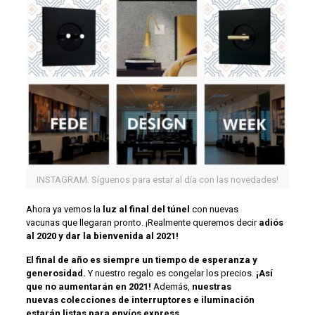
INSTAGRAM. Síguenos para estar al día con las novedades!
Ahora ya vemos la
luz al final del túnel
con nuevas
vacunas que llegaran pronto. ¡Realmente queremos decir
adiós
al 2020 y
d
ar la bienvenida
al 2021!
El final de año es siempre un tiempo de esperanza y
generosidad
.
Y nuestro regalo es congelar los precios.
¡Así
que no aumentarán en 2021!
Además,
nuestras
nuevas
colecciones de
interruptores e iluminación
estarán listas para envíos express.