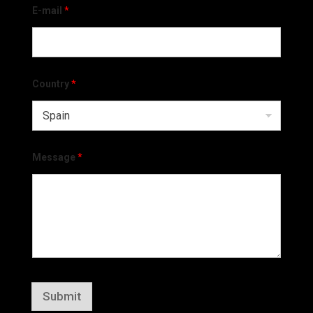
E-mail
*
Country
*
Message
*
Submit