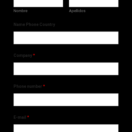
Nombre
Apellidos
Name Phone Country
Company
*
Phone number
*
E-mail
*