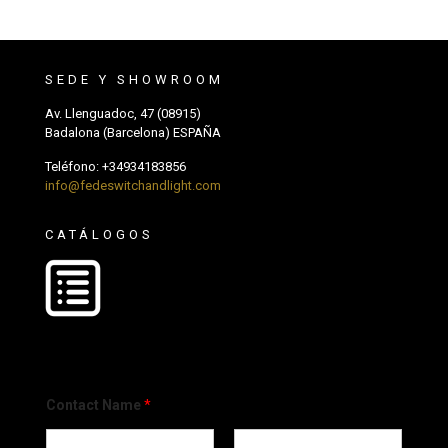
SEDE Y SHOWROOM
Av. Llenguadoc, 47 (08915)
Badalona (Barcelona) ESPAÑA
Teléfono:
+34934183856
info@fedeswitchandlight.com
CATÁLOGOS
Contact Name
*