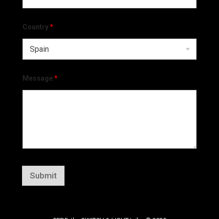
Country
*
Message
*
Submit