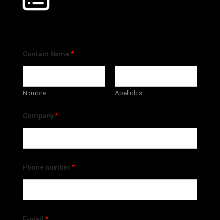
Contact Name
*
Nombre
Apellidos
Company
*
Phone number
*
E-mail
*