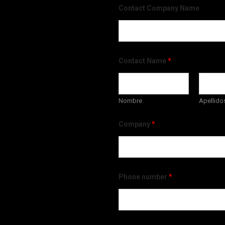
Contact Company Name
Contact Name
*
Nombre
Apellido
Company
*
Phone number
*