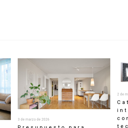
2 de m
Ca
in
co
3 de marzo de 2026
te
Presupuesto para