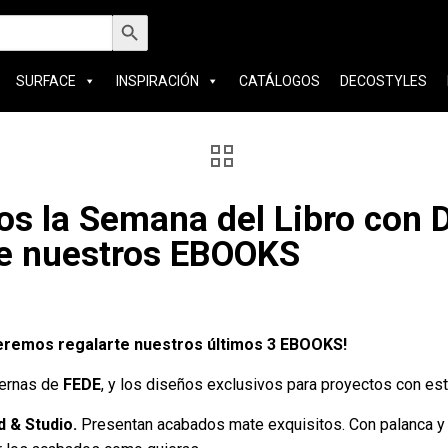
car:
Botón de búsqueda
SURFACE
INSPIRACIÓN
CATÁLOGOS
DECOSTYLES
os la Semana del Libro co
e nuestros EBOOKS
eremos regalarte nuestros últimos 3 EBOOKS!
dernas de
FEDE
, y los diseños exclusivos para proyectos con esti
 & Studio.
Presentan acabados mate exquisitos. Con palanca y d