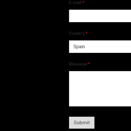
E-mail
*
Country
*
Message
*
Submit