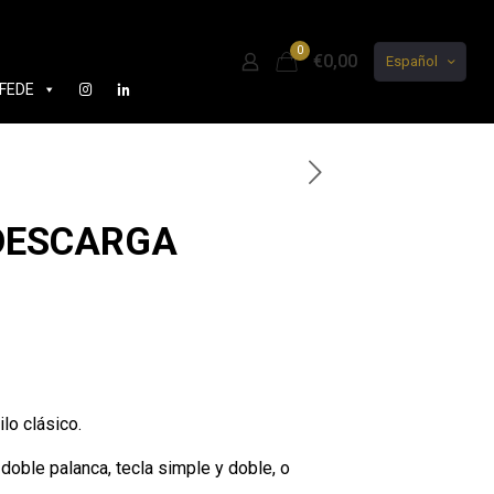
0
€0,00
Español
FEDE
n DESCARGA
lo clásico.
oble palanca, tecla simple y doble, o