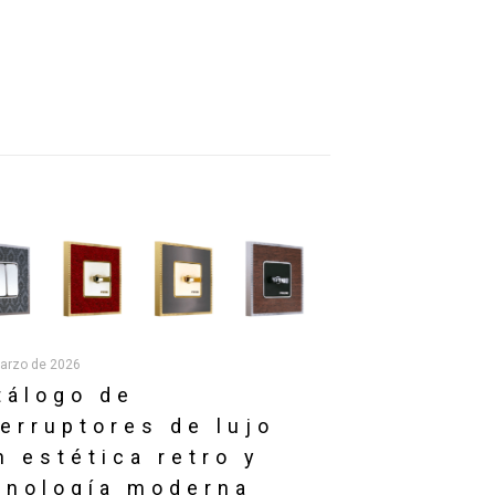
arzo de 2026
tálogo de
terruptores de lujo
n estética retro y
cnología moderna