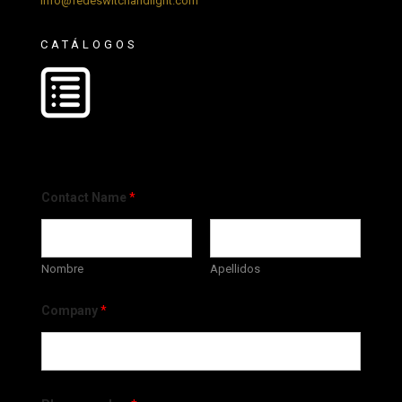
info@fedeswitchandlight.com
CATÁLOGOS
Contact Name
*
Nombre
Apellidos
Company
*