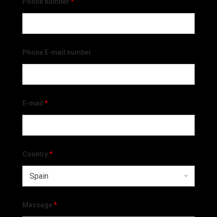
Phone number
*
Phone E-mail number
E-mail
*
Country
*
Message
*