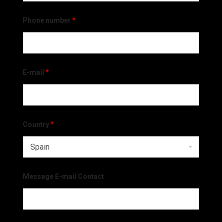
Phone number
*
E-mail
*
Country
*
Message E-mail Contact