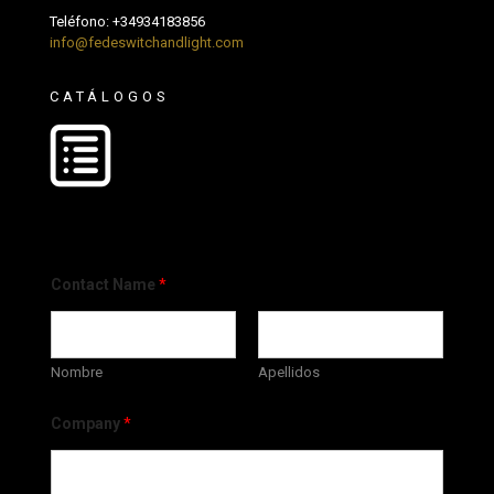
Teléfono:
+34934183856
info@fedeswitchandlight.com
CATÁLOGOS
Contact Name
*
Nombre
Apellidos
Company
*