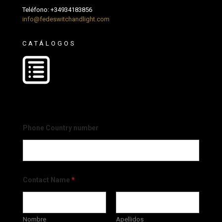
Teléfono:
+34934183856
info@fedeswitchandlight.com
CATÁLOGOS
Phone Country number
Contact Name
*
Nombre
Apellidos