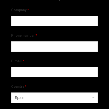
Company
*
Phone number
*
E-mail
*
Country
*