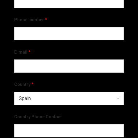
Phone number
*
E-mail
*
Country
*
Country Phone Contact