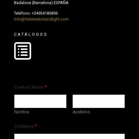
Badalona (Barcelona) ESPAÑA
Teléfono:
+34934183856
info@fedeswitchandlight.com
CATÁLOGOS
Contact Name
*
Nombre
Apellidos
Company
*