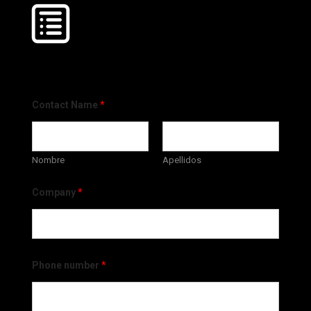
Contact Name
*
Nombre
Apellidos
Company
*
Phone number
*