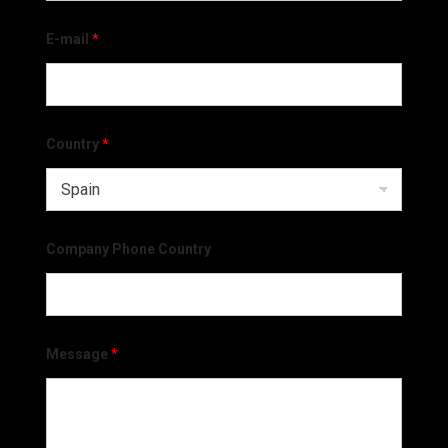
E-mail
*
Country
*
Company Phone Country
Message
*