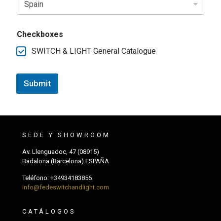
Checkboxes
SWITCH & LIGHT General Catalogue
Submit
SEDE Y SHOWROOM
Av. Llenguadoc, 47 (08915)
Badalona (Barcelona) ESPAÑA
Teléfono:
+34934183856
info@fedeswitchandlight.com
CATÁLOGOS