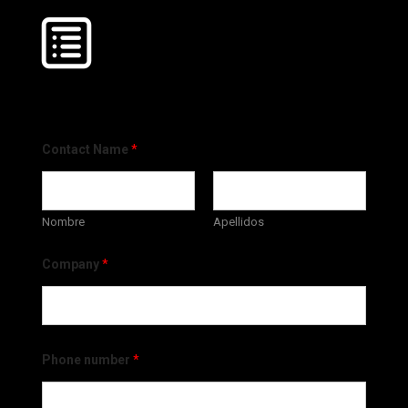
Contact Name
*
Nombre
Apellidos
Company
*
Phone number
*