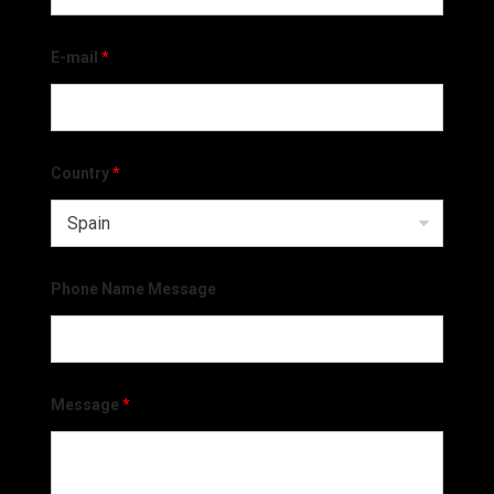
E-mail
*
Country
*
Phone Name Message
Message
*