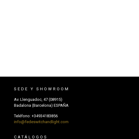
SEDE Y SHOWROOM
Av. Llenguadoc, 47 (08915)
Badalona (Barcelona) ESPAÑA
Teléfono:
+34934183856
info@fedeswitchandlight.com
CATÁLOGOS